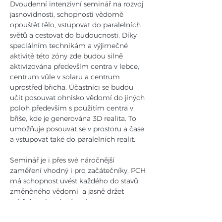
Dvoudenní intenzivní seminář na rozvoj 
jasnovidnosti, schopnosti vědomě 
opouštět tělo, vstupovat do paralelních 
světů a cestovat do budoucnosti. Díky 
speciálním technikám a výjimečné 
aktivitě této zóny zde budou silně 
aktivizována především centra v lebce, 
centrum vůle v solaru a centrum 
uprostřed břicha. Účastníci se budou 
učit posouvat ohnisko vědomí do jiných 
poloh především s použitím centra v 
břiše, kde je generována 3D realita. To 
umožňuje posouvat se v prostoru a čase 
a vstupovat také do paralelních realit.
Seminář je i přes své náročnější 
zaměření vhodný i pro začátečníky, PCH 
má schopnost uvést každého do stavů 
změněného vědomí  a jasně držet 
vnitřní navigaci svým slovem. 