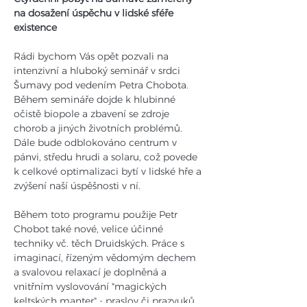
na dosažení úspěchu v lidské sféře 
existence
Rádi bychom Vás opět pozvali na 
intenzivní a hluboký seminář v srdci 
Šumavy pod vedením Petra Chobota. 
Během semináře dojde k hlubinné 
očistě biopole a zbavení se zdroje 
chorob a jiných životních problémů. 
Dále bude odblokováno centrum v 
pánvi, středu hrudi a solaru, což povede 
k celkové optimalizaci bytí v lidské hře a 
zvýšení naší úspěšnosti v ní. 
Během toto programu použije Petr 
Chobot také nové, velice účinné 
techniky vč. těch Druidských. Práce s 
imaginací, řízeným vědomým dechem 
a svalovou relaxací je doplněná a 
vnitřním vyslovování "magických 
keltských manter" - praslov či prazvuků.