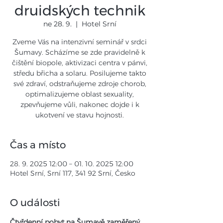
druidských technik
ne 28. 9.
  |  
Hotel Srní
Zveme Vás na intenzivní seminář v srdci
Šumavy. Scházíme se zde pravidelně k
čištění biopole, aktivizaci centra v pánvi,
středu břicha a solaru. Posilujeme takto
své zdraví, odstraňujeme zdroje chorob,
optimalizujeme oblast sexuality,
zpevňujeme vůli, nakonec dojde i k
ukotvení ve stavu hojnosti.
Čas a místo
28. 9. 2025 12:00 – 01. 10. 2025 12:00
Hotel Srní, Srní 117, 341 92 Srní, Česko
O události
Čtyřdenní pobyt na Šumavě zaměřený 