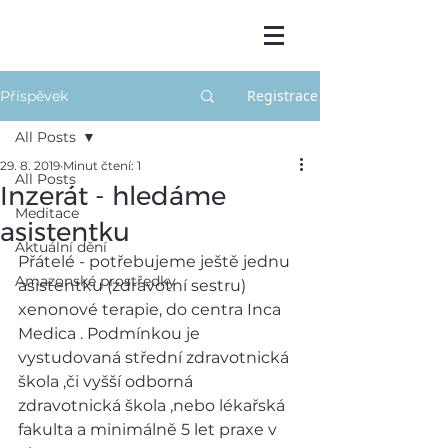
Registrace
Příspěvek
All Posts
29. 8. 2019
Minut čtení: 1
All Posts
Inzerát - hledáme
Meditace
asistentku
Aktuální dění
Přátelé - potřebujeme ještě jednu 
Amazonské prostředky
asistentku (zdravotní sestru)  
xenonové terapie, do centra Inca 
Medica . Podmínkou je 
vystudovaná střední zdravotnická 
škola ,či vyšší odborná 
zdravotnická škola ,nebo lékařská 
fakulta a minimálně 5 let praxe v 