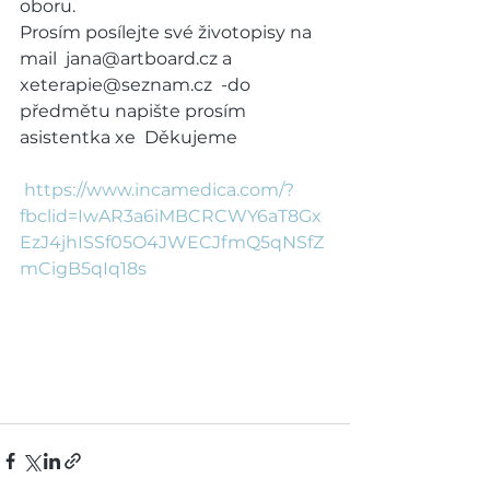
oboru. 
Prosím posílejte své životopisy na 
mail  jana@artboard.cz a  
xeterapie@seznam.cz  -do 
předmětu napište prosím 
asistentka xe  Děkujeme
https://www.incamedica.com/?
fbclid=IwAR3a6iMBCRCWY6aT8Gx
EzJ4jhISSf05O4JWECJfmQ5qNSfZ
mCigB5qIq18s