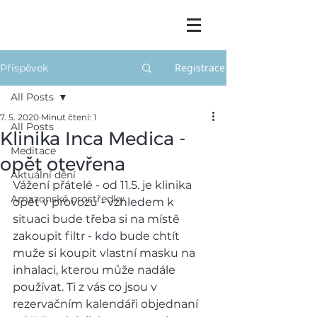
Registrace
Příspěvek
All Posts
7. 5. 2020
Minut čtení: 1
All Posts
Klinika Inca Medica -
Meditace
opět otevřena
Aktuální dění
Vážení přátelé - od 11.5. je klinika 
Amazonské prostředky
opět v provozu - vzhledem k 
situaci bude třeba si na místě 
zakoupit filtr - kdo bude chtít 
muže si koupit vlastní masku na 
inhalaci, kterou může nadále 
používat. Ti z vás co jsou v 
rezervačním kalendáři objednaní 