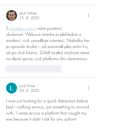
Jack White
15. 8. 2025
S 
mystake casino
 mám pozitivní 
zkušenost. Webová stránka je přehledná a 
moderní, což usnadňuje orientaci. Nabídka her 
je opravdu široká – od automatů přes stolní hry 
až po živé kasino. Zvlášť oceňuji možnost sázet 
na různé sporty, což platformu činí všestrannou.
To se mi líbí
Reagovat
Luck Frime
24. 6. 2025
I was just looking for a quick distraction before 
bed—nothing serious, just something to unwind 
with. I came across a platform that caught my 
eye because it didn’t ask for any upfront 
payment. That instantly made me more curious. 
I 
gave it a try last night
 and was honestly 