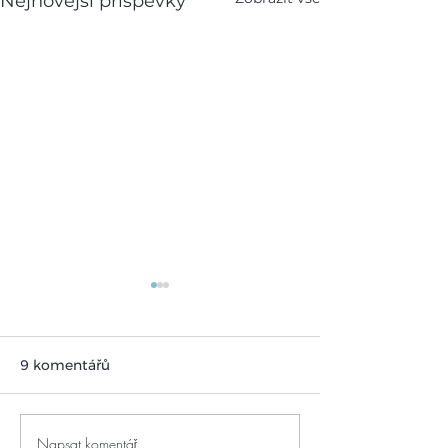
Nejnovější příspěvky
9 komentářů
Šumava a Krkonoše
Inca Botanica -
Napsat komentář...