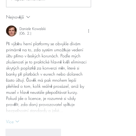
Nejnovější
Daniele Kowalski
(06. 2.)
Při výběru herní platformy se obvykle dívám 
primárně na to, zda systém umožňuje vedení 
účtu přímo v českých korunách. Podle mých 
zkušeností je to praktické hlavně kvůli eliminaci 
skrytých poplatků za konverzi měn, které si 
banky při platbách v eurech nebo dolarech 
často účtují. Člověk má pak mnohem lepší 
přehled o tom, kolik reálně prosázel, aniž by 
musel v hlavě neustále přepočítávat kurzy.
Pokud jde o licence, je rozumné si vždy 
prověřit, zda daný provozovatel splňuje 
bezpečnostní standardy a jaké…
Více
To se mi líbí
Reagovat