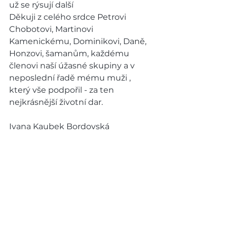
už se rýsují další
Děkuji z celého srdce Petrovi 
Chobotovi, Martinovi 
Kamenickému, Dominikovi, Daně, 
Honzovi, šamanům, každému 
členovi naší úžasné skupiny a v 
neposlední řadě mému muži , 
který vše podpořil - za ten 
nejkrásnější životní dar.
Ivana Kaubek Bordovská