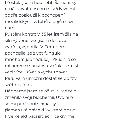
Přestala jsem hodnotit. Šamanský 
rituál s ayahuascou mi vždy velmi 
dobře posloužil k pochopení 
mezilidských vztahů a bojů mezi 
námi.
Puštění kontroly. 35 let jsem žila na 
sílu výkonu, vše jsem doslova 
vydřela, vypotila. V Peru jsem 
pochopila, že život funguje 
mnohem jednodušeji. Zklidnila se 
mi nervová soustava, začala jsem si 
věci více užívat a vychutnávat. 
Peru vám umožní dostat se do tzv. 
svého středu.
Nádherně jsem se očistila. Mé tělo 
změnilo svoji biochemii. Uvolnilo 
se mi prožívání sexuality 
(šamanská práce díky které došlo 
k velké aktivaci srdeční čakry, mé 