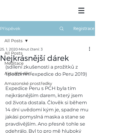
Registrace
Příspěvek
All Posts
25. 1. 2020
Minut čtení: 3
All Posts
Nejkrásnější dárek
Meditace
(sdílení zkušenosti a prožitků z 
Aktuální dění
1.podzimní expedice do Peru 2019)
Amazonské prostředky
Expedice Peru s PCH byla tím 
nejkrásnějším darem, který jsem 
od života dostala. Člověk si během 
14 dní uvědomí kým je, spadne mu 
jakási pomyslná maska a stane se 
pravdivějším. Ano přesně tohle se 
odehrálo. Byl to pro mě hluboký 