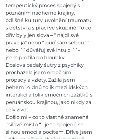
terapeutický proces spojený s 
poznáním nádherné krajiny, 
odlišné kultury, uvolnění traumatu 
s dětství a s prací ve skupině. To co 
dřív byly jen slova – ‘‘ najdi své 
pravé já‘‘ nebo ‘‘ buď sám sebou´´ 
nebo ´´důvěřuj své intuici´´– 
jsem prožila do hloubky.
Doslova padaly šutry z psychiky, 
procházela jsem emočními 
propady a vzlety. Zažila jsem 
během 14 dnů tolik mezilidských 
interakcí a tolik emočních zážitků s 
peruánskou krajinou, jako nikdy za 
celý život.
Došlo mi – co to vlastně znamená 
‚‘‘silové místo ‘‘– je to spojené se 
silnou emocí a pocitem. Dříve jsem 