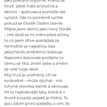
jako pokojný bojovník. Pokud je 
hrud´ještě málo průtočná a 
aktivní – ayahuasca pomůže vše 
vyčistit. Jde to poměrně rychle 
pokud se člověk čistění otevře.
Přijela jsem domů jako nový člověk 
– mé okolí se mi mění před očima, 
to co jsem dříve pokládala za 
nemožné se najednou bez 
jakýchkoliv problémů realizuje. 
Naprosto dokonale prožijete to 
čemu se říká: změň sebe a změní 
se celé tvoje okolí.
Můj muž je uvolněný, cítí se 
svobodně – může dýchat - má 
tchyně otevřela šatník a věnovala 
mi ty nejkrásnější šaty, které si v 
životě koupila, pejsek je klidný. To 
jsou zatím první výsledky a vím, že 