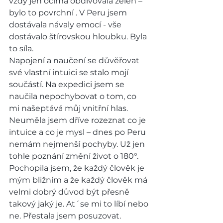
vždy jen očima obdivovala zeleň – 
bylo to povrchní . V Peru jsem 
dostávala návaly emocí - vše 
dostávalo štírovskou hloubku. Byla 
to síla.
Napojení a naučení se důvěřovat 
své vlastní intuici se stalo mojí 
součástí. Na expedici jsem se 
naučila nepochybovat o tom, co 
mi našeptává můj vnitřní hlas. 
Neuměla jsem dříve rozeznat co je 
intuice a co je mysl – dnes po Peru 
nemám nejmenší pochyby. Už jen 
tohle poznání změní život o 180°.
Pochopila jsem, že každý člověk je 
mým bližním a že každý člověk má 
velmi dobrý důvod být přesně 
takový jaký je. At´se mi to líbí nebo 
ne. Přestala jsem posuzovat. 