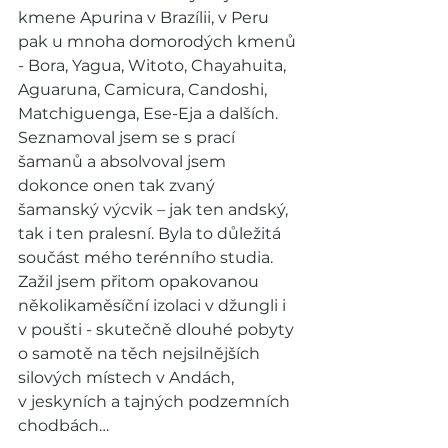
kmene Apurina v Brazílii, v Peru 
pak u mnoha domorodých kmenů 
- Bora, Yagua, Witoto, Chayahuita, 
Aguaruna, Camicura, Candoshi, 
Matchiguenga, Ese-Eja a dalších. 
Seznamoval jsem se s prací 
šamanů a absolvoval jsem 
dokonce onen tak zvaný 
šamanský výcvik – jak ten andský, 
tak i ten pralesní. Byla to důležitá 
součást mého terénního studia. 
Zažil jsem přitom opakovanou 
několikaměsíční izolaci v džungli i 
v poušti - skutečně dlouhé pobyty 
o samotě na těch nejsilnějších 
silových místech v Andách, 
v jeskyních a tajných podzemních 
chodbách…  