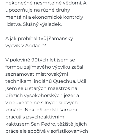
nekonečné nesmrtelné vědomí. A 
upozorňuje na různé druhy 
mentální a ekonomické kontroly 
lidstva. Slušný výsledek.   
A jak probíhal tvůj šamanský 
výcvik v Andách?   
V polovině 90tých let jsem se 
formou zajímavého výcviku začal 
seznamovat mistrovskými 
technikami indiánů Quechua. Učil 
jsem se u starých maestros na 
březích vysokohorských jezer a 
v neuvěřitelně silných silových 
zónách. Někteří andští šamani 
pracují s psychoaktivním 
kaktusem San Pedro, těžiště jejich 
práce ale spočívá v sofistikovaných 