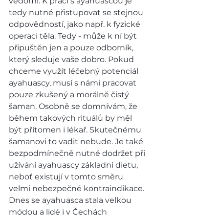
vědomí. K práci s ayahuascou je 
tedy nutné přistupovat se stejnou 
odpovědností, jako např. k fyzické 
operaci těla. Tedy - může k ní být 
připuštěn jen a pouze odborník, 
který sleduje vaše dobro. Pokud 
chceme využít léčebný potenciál 
ayahuascy, musí s námi pracovat 
pouze zkušený a morálně čistý 
šaman. Osobně se domnívám, že 
během takových rituálů by měl 
být přítomen i lékař. Skutečnému 
šamanovi to vadit nebude. Je také 
bezpodmínečně nutné dodržet při 
užívání ayahuascy základní dietu, 
neboť existují v tomto směru 
velmi nebezpečné kontraindikace. 
Dnes se ayahuasca stala velkou 
módou a lidé i v Čechách 