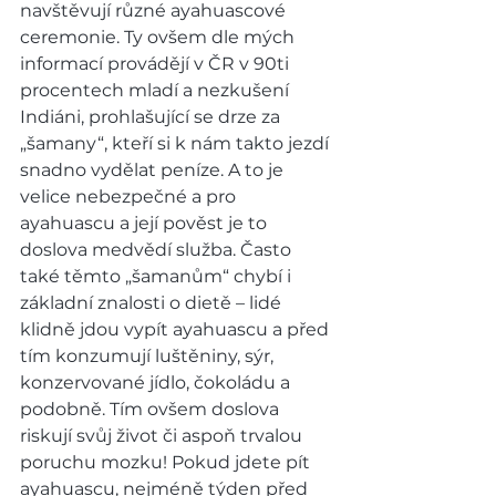
navštěvují různé ayahuascové 
ceremonie. Ty ovšem dle mých 
informací provádějí v ČR v 90ti 
procentech mladí a nezkušení 
Indiáni, prohlašující se drze za 
„šamany“, kteří si k nám takto jezdí 
snadno vydělat peníze. A to je 
velice nebezpečné a pro 
ayahuascu a její pověst je to 
doslova medvědí služba. Často 
také těmto „šamanům“ chybí i 
základní znalosti o dietě – lidé 
klidně jdou vypít ayahuascu a před 
tím konzumují luštěniny, sýr, 
konzervované jídlo, čokoládu a 
podobně. Tím ovšem doslova 
riskují svůj život či aspoň trvalou 
poruchu mozku! Pokud jdete pít 
ayahuascu, nejméně týden před 