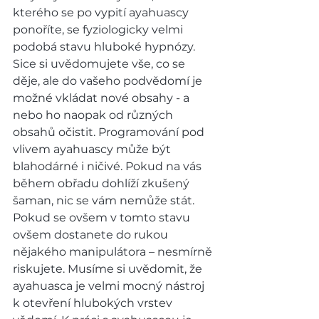
kterého se po vypití ayahuascy 
ponoříte, se fyziologicky velmi 
podobá stavu hluboké hypnózy. 
Sice si uvědomujete vše, co se 
děje, ale do vašeho podvědomí je 
možné vkládat nové obsahy - a 
nebo ho naopak od různých 
obsahů očistit. Programování pod 
vlivem ayahuascy může být 
blahodárné i ničivé. Pokud na vás 
během obřadu dohlíží zkušený 
šaman, nic se vám nemůže stát. 
Pokud se ovšem v tomto stavu 
ovšem dostanete do rukou 
nějakého manipulátora – nesmírně 
riskujete. Musíme si uvědomit, že 
ayahuasca je velmi mocný nástroj 
k otevření hlubokých vrstev 