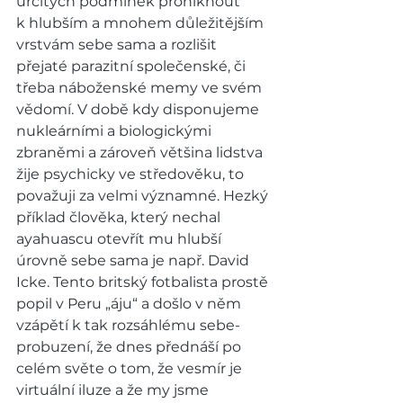
určitých podmínek proniknout 
k hlubším a mnohem důležitějším 
vrstvám sebe sama a rozlišit 
přejaté parazitní společenské, či 
třeba náboženské memy ve svém 
vědomí. V době kdy disponujeme 
nukleárními a biologickými 
zbraněmi a zároveň většina lidstva 
žije psychicky ve středověku, to 
považuji za velmi významné. Hezký 
příklad člověka, který nechal 
ayahuascu otevřít mu hlubší 
úrovně sebe sama je např. David 
Icke. Tento britský fotbalista prostě 
popil v Peru „áju“ a došlo v něm 
vzápětí k tak rozsáhlému sebe-
probuzení, že dnes přednáší po 
celém světe o tom, že vesmír je 
virtuální iluze a že my jsme 