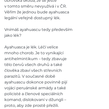
obrovská škoda, že se ještě 
v tomto směru nevyužívá i v ČR. 
Věřím že jednou bude ayahuasca 
legální veřejně dostupný lék.   
Vnímáš ayahuascu tedy především 
jako lék?  
Ayahuasca je lék. Léčí velice 
mnoho chorob. Je to vynikající 
antihelmintikum – tedy zbavuje 
tělo červů všech druhů a také 
člověka zbaví všech střevních 
parazitů. V současné době 
ayahuascu dokonce povinně pijí 
vojáci peruánské armády a také 
policisté a členové speciálních 
komand, dislokovaní v džungli – 
proto, aby zde prostě přežili. 