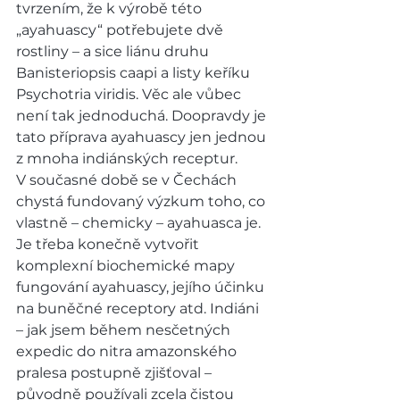
tvrzením, že k výrobě této 
„ayahuascy“ potřebujete dvě 
rostliny – a sice liánu druhu 
Banisteriopsis caapi a listy keříku 
Psychotria viridis. Věc ale vůbec 
není tak jednoduchá. Doopravdy je 
tato příprava ayahuascy jen jednou 
z mnoha indiánských receptur. 
V současné době se v Čechách 
chystá fundovaný výzkum toho, co 
vlastně – chemicky – ayahuasca je.  
Je třeba konečně vytvořit 
komplexní biochemické mapy 
fungování ayahuascy, jejího účinku 
na buněčné receptory atd. Indiáni 
– jak jsem během nesčetných 
expedic do nitra amazonského 
pralesa postupně zjišťoval – 
původně používali zcela čistou 