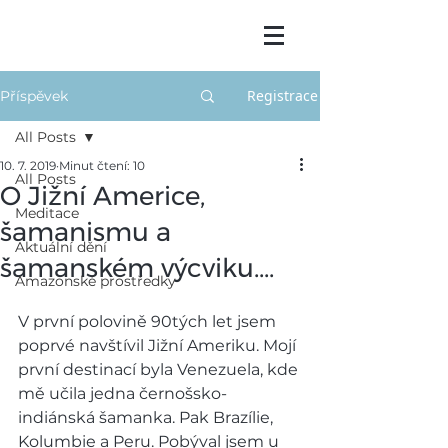
Registrace
Příspěvek
All Posts
10. 7. 2019
Minut čtení: 10
All Posts
O Jižní Americe,
Meditace
šamanismu a
Aktuální dění
šamanském výcviku....
Amazonské prostředky
V první polovině 90tých let jsem 
poprvé navštívil Jižní Ameriku. Mojí 
první destinací byla Venezuela, kde 
mě učila jedna černošsko-
indiánská šamanka. Pak Brazílie, 
Kolumbie a Peru. Pobýval jsem u 