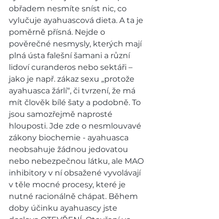
obřadem nesmíte sníst nic, co 
vylučuje ayahuascová dieta. A ta je 
poměrně přísná. Nejde o 
pověrečné nesmysly, kterých mají 
plná ústa falešní šamani a různí 
lidoví curanderos nebo sektáři – 
jako je např. zákaz sexu „protože 
ayahuasca žárlí“, či tvrzení, že má 
mít člověk bílé šaty a podobně. To 
jsou samozřejmě naprosté 
hlouposti. Jde zde o nesmlouvavé 
zákony biochemie - ayahuasca 
neobsahuje žádnou jedovatou 
nebo nebezpečnou látku, ale MAO 
inhibitory v ní obsažené vyvolávají 
v těle mocné procesy, které je 
nutné racionálně chápat. Během 
doby účinku ayahuascy jste 