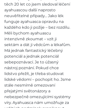
těch 20 let co jsem sledoval léčení 
ayahuascou další naprosto 
neuvěřitelné případy… Jako lék 
funguje ayahuasca opravdu na 
každého kdo ji požije – bez rozdílu. 
Měli bychom ayahuascu 
intenzivně zkoumat – vzít ji 
sektám a dát ji vědcům a lékařům. 
Má jednak fantastický léčebný 
potenciál a jednak potenciál 
sebepoznávací. Je to úžasný 
nástroj poznání. Pokud chce 
lidstvo přežít, je třeba studovat 
lidské vědomí – pochopit ho. Jsme 
stále nesmírně omezovaní 
přejatými světonázory a 
nebezpečně omezujícími systémy 
víry. Ayahuasca nám umožňuje za 