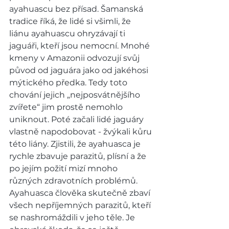
ayahuascu bez přísad. Šamanská 
tradice říká, že lidé si všimli, že 
liánu ayahuascu ohryzávají ti 
jaguáři, kteří jsou nemocní. Mnohé 
kmeny v Amazonii odvozují svůj 
původ od jaguára jako od jakéhosi 
mýtického předka. Tedy toto 
chování jejich „nejposvátnějšího 
zvířete“ jim prostě nemohlo 
uniknout. Poté začali lidé jaguáry 
vlastně napodobovat - žvýkali kůru 
této liány. Zjistili, že ayahuasca je 
rychle zbavuje parazitů, plísní a že 
po jejím požití mizí mnoho 
různých zdravotních problémů. 
Ayahuasca člověka skutečně zbaví 
všech nepříjemných parazitů, kteří 
se nashromáždili v jeho těle. Je 