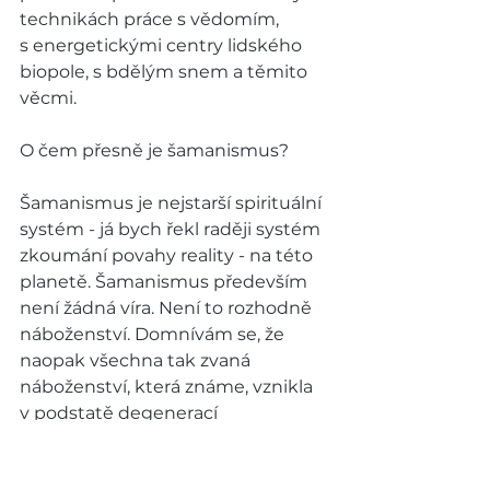
technikách práce s vědomím, 
s energetickými centry lidského 
biopole, s bdělým snem a těmito 
věcmi. 
O čem přesně je šamanismus?
Šamanismus je nejstarší spirituální 
systém - já bych řekl raději systém 
zkoumání povahy reality - na této 
planetě. Šamanismus především 
není žádná víra. Není to rozhodně 
náboženství. Domnívám se, že 
naopak všechna tak zvaná 
náboženství, která známe, vznikla 
v podstatě degenerací 
šamanismu. Veškerá „náboženství“ 
jsou výsledkem zneužití určitých 