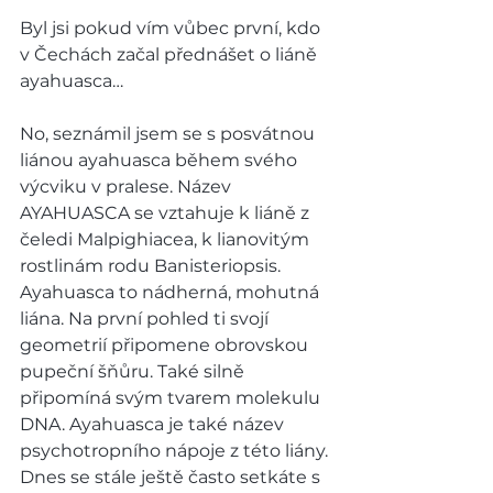
Byl jsi pokud vím vůbec první, kdo 
v Čechách začal přednášet o liáně 
ayahuasca… 
No, seznámil jsem se s posvátnou 
liánou ayahuasca během svého 
výcviku v pralese. Název 
AYAHUASCA se vztahuje k liáně z 
čeledi Malpighiacea, k lianovitým 
rostlinám rodu Banisteriopsis. 
Ayahuasca to nádherná, mohutná 
liána. Na první pohled ti svojí 
geometrií připomene obrovskou 
pupeční šňůru. Také silně 
připomíná svým tvarem molekulu 
DNA. Ayahuasca je také název 
psychotropního nápoje z této liány. 
Dnes se stále ještě často setkáte s 