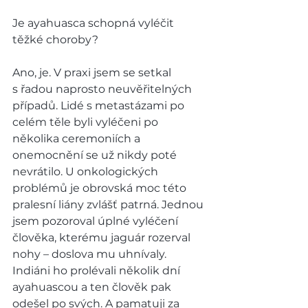
Je ayahuasca schopná vyléčit 
těžké choroby?  
Ano, je. V praxi jsem se setkal 
s řadou naprosto neuvěřitelných 
případů. Lidé s metastázami po 
celém těle byli vyléčeni po 
několika ceremoniích a 
onemocnění se už nikdy poté 
nevrátilo. U onkologických 
problémů je obrovská moc této 
pralesní liány zvlášť patrná. Jednou 
jsem pozoroval úplné vyléčení 
člověka, kterému jaguár rozerval 
nohy – doslova mu uhnívaly. 
Indiáni ho prolévali několik dní 
ayahuascou a ten člověk pak 
odešel po svých. A pamatuji za 