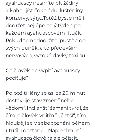
ayahuascy nesmíte pít žádný 
alkohol, jíst čokoládu, luštěniny, 
konzervy, sýry…Totéž byste měli 
dodržet nejlépe celý týden po 
každém ayahuascovém rituálu. 
Pokud to nedodržíte, pustíte do 
svých buněk, a to především 
nervových, vysoké dávky toxinů.   
Co člověk po vypití ayahuascy 
pociťuje?  
Po požití liány se asi za 20 minut 
dostavuje stav změněného 
vědomí. Indiánští šamani tvrdí, že 
čím je člověk vnitřně „čistší“, tím 
hlouběji se v sebepoznání během 
rituálu dostane… Napřed musí 
ayahuasca člověka ale očistit. 