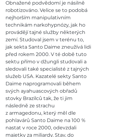
Obnažené podvědomí je násilně 
robotizováno. Velice se to podobá 
nejhorším manipulativním 
technikám narkohypnózy, jak ho 
provádějí tajné služby některých 
zemí. Studoval jsem v terénu to, 
jak sekta Santo Daime zneužívá lidi 
před rokem 2000. V té době tuto 
sektu přímo v džungli studovali a 
sledovali také specialisté z tajných 
služeb USA. Kazatelé sekty Santo 
Daime naprogramovali během 
svých ayahuascových obřadů 
stovky Brazilců tak, že ti jim 
následně ze strachu 
z armagedonu, který měl dle 
pohlavárů Santo Daime na 100 % 
nastat v roce 2000, odevzdali 
majetky za miliardy. Stav, do 