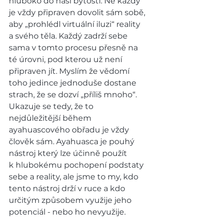
hluboko do naší bytosti. Ne každý 
je vždy připraven dovolit sám sobě, 
aby „prohlédl virtuální iluzi“ reality 
a svého těla. Každý zadrží sebe 
sama v tomto procesu přesně na 
té úrovni, pod kterou už není 
připraven jít. Myslím že vědomí 
toho jedince jednoduše dostane 
strach, že se dozví „příliš mnoho“. 
Ukazuje se tedy, že to 
nejdůležitější během 
ayahuascového obřadu je vždy 
člověk sám. Ayahuasca je pouhý 
nástroj který lze účinně použít 
k hlubokému pochopení podstaty 
sebe a reality, ale jsme to my, kdo 
tento nástroj drží v ruce a kdo 
určitým způsobem využije jeho 
potenciál - nebo ho nevyužije.   