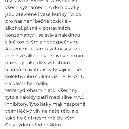
doslova OTEVŘENÍ. Otevření ve 
všech významech. A do hloubky 
jsou otevřené i vaše buňky. To, co 
pro nás není běžně toxické – 
alkohol, plísně v potravinách, 
konzervanty – se stává najednou 
silně toxickým a nebezpečným. 
Aktivními látkami ayahuascy jsou 
indolové alkaloidy – slavný harmin 
nazvaný také díky zvláštním 
účinkům ayahuascy týkajících se 
kolektivního sdílení vizí TELEPATIN 
– a další - harmalin, 
tetrahydroharmin atd. Všechny 
tyto alkaloidy patří mezi silné MAO 
inhibitory. Tyto látky mají nesporně 
velmi léčivý vliv na naše tělo, ale 
také ho činí nesmírně citlivým. 
Celý týden před požitím 