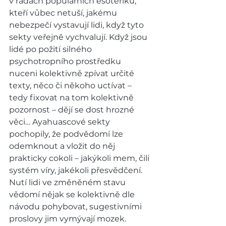
v řadách populárních esoteriků, 
kteří vůbec netuší, jakému 
nebezpečí vystavují lidi, když tyto 
sekty veřejně vychvalují. Když jsou 
lidé po požití silného 
psychotropního prostředku 
nuceni kolektivně zpívat určité 
texty, něco či někoho uctívat – 
tedy fixovat na tom kolektivně 
pozornost – dějí se dost hrozné 
věci… Ayahuascové sekty 
pochopily, že podvědomí lze 
odemknout a vložit do něj 
prakticky cokoli – jakýkoli mem, čili 
systém víry, jakékoli přesvědčení. 
Nutí lidi ve změněném stavu 
vědomí nějak se kolektivně dle 
návodu pohybovat, sugestivními 
proslovy jim vymývají mozek. 