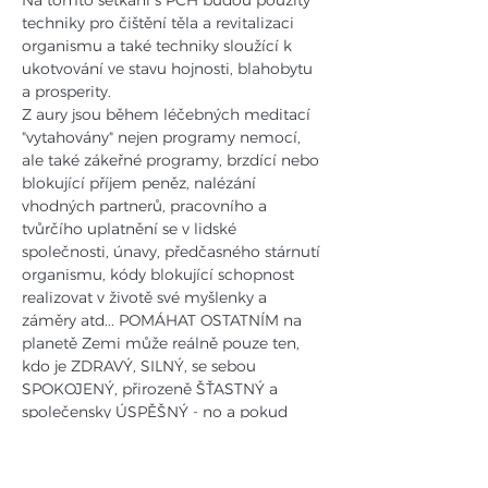
Na tomto setkání s PCH budou použity 
techniky pro čištění těla a revitalizaci 
organismu a také techniky sloužící k 
ukotvování ve stavu hojnosti, blahobytu 
a prosperity.
Z aury jsou během léčebných meditací 
"vytahovány" nejen programy nemocí, 
ale také zákeřné programy, brzdící nebo 
blokující příjem peněz, nalézání 
vhodných partnerů, pracovního a 
tvůrčího uplatnění se v lidské 
společnosti, únavy, předčasného stárnutí 
organismu, kódy blokující schopnost 
realizovat v životě své myšlenky a 
záměry atd... POMÁHAT OSTATNÍM na 
planetě Zemi může reálně pouze ten, 
kdo je ZDRAVÝ, SILNÝ, se sebou 
SPOKOJENÝ, přirozeně ŠŤASTNÝ a 
společensky ÚSPĚŠNÝ - no a pokud 
možno BOHATÝ... A takovým může být 
samozřejmě každý, kdo se odhodlá se 
takovým (například pomocí radikálního 