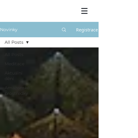
Registrace
Novinky
All Posts
All Posts
Meditace
Aktuální
dění
Amazonské
prostředky