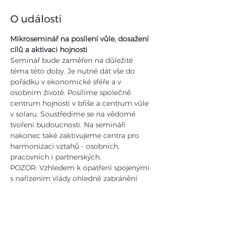
O události
Mikroseminář na posílení vůle, dosažení 
cílů a aktivaci hojnosti 
Seminář bude zaměřen na důležité 
téma této doby. Je nutné dát vše do 
pořádku v ekonomické sféře a v 
osobním životě. Posílíme společně 
centrum hojnosti v břiše a centrum vůle 
v solaru. Soustředíme se na vědomé 
tvoření budoucnosti. Na semináři 
nakonec také zaktivujeme centra pro 
harmonizaci vztahů - osobních, 
pracovních i partnerských.
POZOR: Vzhledem k opatření spojenými 
s nařízením vlády ohledně zabránění 
šíření COVID19 Vás prosíme o 
dodržování následujících 
bezpečnostních a hygienických pravidel 
během konání akce: