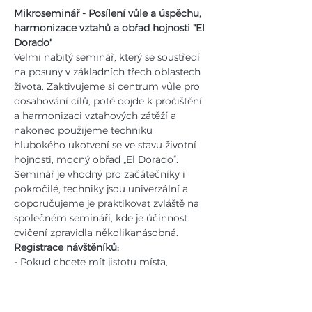
Mikroseminář - Posílení vůle a úspěchu, 
harmonizace vztahů a obřad hojnosti "El 
Dorado"
Velmi nabitý seminář, který se soustředí 
na posuny v základních třech oblastech 
života. Zaktivujeme si centrum vůle pro 
dosahování cílů, poté dojde k pročištění 
a harmonizaci vztahových zátěží a 
nakonec použijeme techniku 
hlubokého ukotvení se ve stavu životní 
hojnosti, mocný obřad „El Dorado“. 
Seminář je vhodný pro začátečníky i 
pokročilé, techniky jsou univerzální a 
doporučujeme je praktikovat zvláště na 
společném semináři, kde je účinnost 
cvičení zpravidla několikanásobná. 
Registrace návštěníků:
- Pokud chcete mít jistotu místa, 
přihlašte se dopředu na email: 
vltavalabe@gmail.com
- Napište nám své jméno, telefon, email 