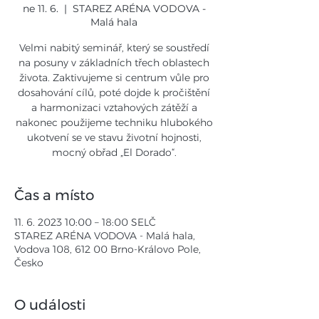
ne 11. 6.
  |  
STAREZ ARÉNA VODOVA -
Malá hala
Velmi nabitý seminář, který se soustředí
na posuny v základních třech oblastech
života. Zaktivujeme si centrum vůle pro
dosahování cílů, poté dojde k pročištění
a harmonizaci vztahových zátěží a
nakonec použijeme techniku hlubokého
ukotvení se ve stavu životní hojnosti,
mocný obřad „El Dorado“.
Čas a místo
11. 6. 2023 10:00 – 18:00 SELČ
STAREZ ARÉNA VODOVA - Malá hala,
Vodova 108, 612 00 Brno-Královo Pole,
Česko
O události