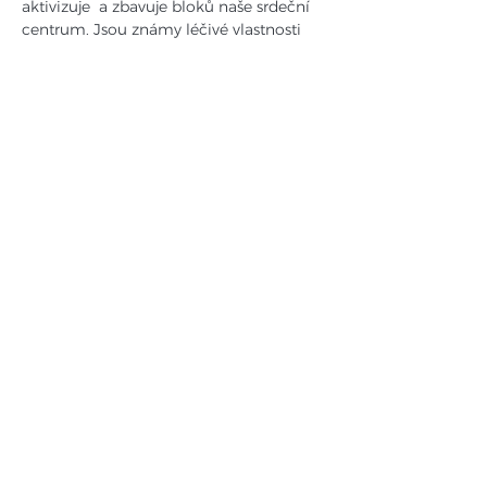
aktivizuje  a zbavuje bloků naše srdeční 
centrum. Jsou známy léčivé vlastnosti 
vody, která na této hoře vyvěrá. Silové 
ohnisko hory Hostýn je součástí celého 
řetězce podobných ohnisek, který se 
táhne přibližně do oblasti Turzovky na 
Slovensku . Kdysi zde byla řada 
staroslovanských spirituálních center. 
Energetická ohniska jsou většinou 
identická s jednotlivými horami, často 
homolovitého tvaru. Energie Hostýna je 
Jinová- ženská . Jinová a zemská 
energie převládá v celém beskydsko-…
Více