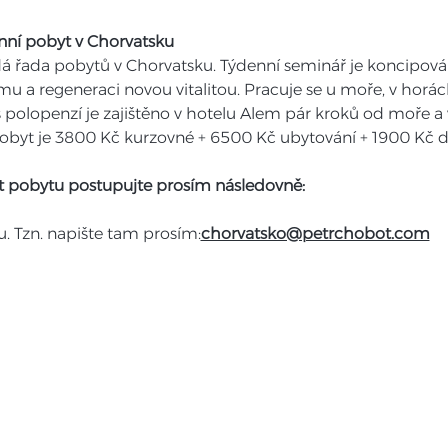
enní pobyt v Chorvatsku
ádá řada pobytů v Chorvatsku. Týdenní seminář je koncipován
u a regeneraci novou vitalitou. Pracuje se u moře, v horách
 polopenzí je zajištěno v hotelu Alem pár kroků od moře a v
pobyt je 3800 Kč kurzovné + 6500 Kč ubytování + 1900 Kč
t pobytu postupujte prosím následovně:
u. Tzn. napište tam prosím:
chorvatsko@petrchobot.com