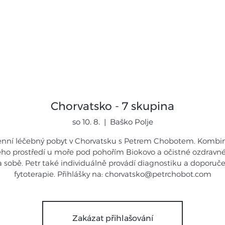
mináře
Expedice
Galerie
Novi
Chorvatsko - 7 skupina
so 10. 8.
  |  
Baško Polje
enní léčebný pobyt v Chorvatsku s Petrem Chobotem. Kombi
ho prostředí u moře pod pohořím Biokovo a očistné ozdravn
 sobě. Petr také individuálně provádí diagnostiku a doporuč
fytoterapie. Přihlášky na: chorvatsko@petrchobot.com
Zakázat přihlašování