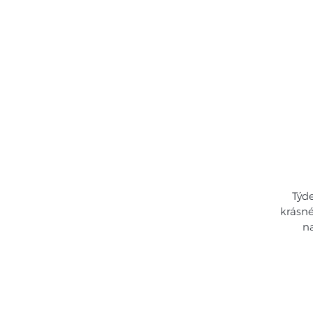
Home
Se
Týd
krásné
na