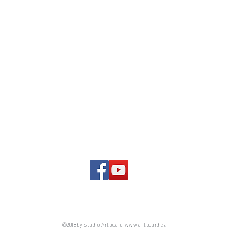
Pro Petra Chobota připravilo v roce 2019 Studio Artboard, s.r.o.
©2018 by Studio Artboard
www.artboard.cz