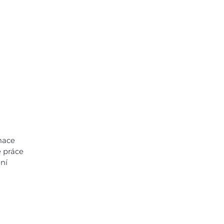
nky
Kontakt
nace
é práce
ení