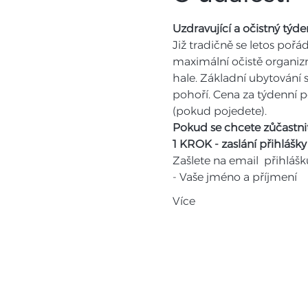
Uzdravující a očistný týd
Již tradičně se letos poř
maximální očistě organizm
hale. Základní ubytování s
pohoří. Cena za týdenní 
(pokud pojedete).
Pokud se chcete zůčastni
1 KROK - zaslání přihlášky
Zašlete na email 
 přihlášk
- Vaše jméno a příjmení
Více