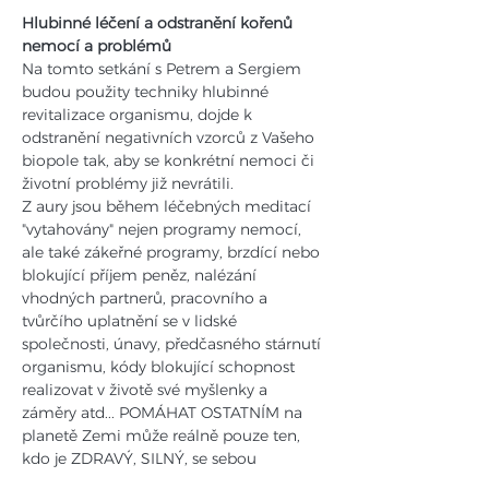
Hlubinné léčení a odstranění kořenů 
nemocí a problémů
Na tomto setkání s Petrem a Sergiem 
budou použity techniky hlubinné 
revitalizace organismu, dojde k 
odstranění negativních vzorců z Vašeho 
biopole tak, aby se konkrétní nemoci či 
životní problémy již nevrátili.
Z aury jsou během léčebných meditací 
"vytahovány" nejen programy nemocí, 
ale také zákeřné programy, brzdící nebo 
blokující příjem peněz, nalézání 
vhodných partnerů, pracovního a 
tvůrčího uplatnění se v lidské 
společnosti, únavy, předčasného stárnutí 
organismu, kódy blokující schopnost 
realizovat v životě své myšlenky a 
záměry atd... POMÁHAT OSTATNÍM na 
planetě Zemi může reálně pouze ten, 
kdo je ZDRAVÝ, SILNÝ, se sebou 
SPOKOJENÝ, přirozeně ŠŤASTNÝ a 