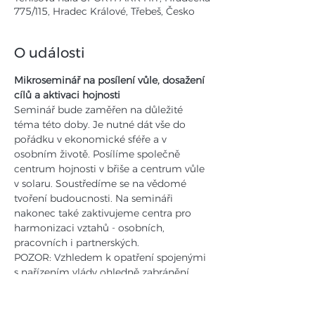
775/115, Hradec Králové, Třebeš, Česko
O události
Mikroseminář na posílení vůle, dosažení 
cílů a aktivaci hojnosti 
Seminář bude zaměřen na důležité 
téma této doby. Je nutné dát vše do 
pořádku v ekonomické sféře a v 
osobním životě. Posílíme společně 
centrum hojnosti v břiše a centrum vůle 
v solaru. Soustředíme se na vědomé 
tvoření budoucnosti. Na semináři 
nakonec také zaktivujeme centra pro 
harmonizaci vztahů - osobních, 
pracovních i partnerských.
POZOR: Vzhledem k opatření spojenými 
s nařízením vlády ohledně zabránění 
šíření COVID19 Vás prosíme o 
dodržování následujících 