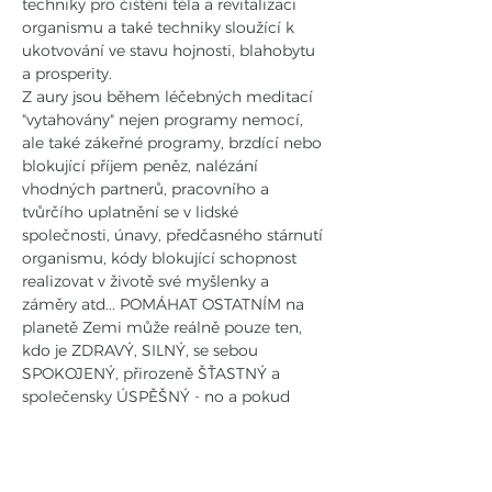
techniky pro čištění těla a revitalizaci 
organismu a také techniky sloužící k 
ukotvování ve stavu hojnosti, blahobytu 
a prosperity.
Z aury jsou během léčebných meditací 
"vytahovány" nejen programy nemocí, 
ale také zákeřné programy, brzdící nebo 
blokující příjem peněz, nalézání 
vhodných partnerů, pracovního a 
tvůrčího uplatnění se v lidské 
společnosti, únavy, předčasného stárnutí 
organismu, kódy blokující schopnost 
realizovat v životě své myšlenky a 
záměry atd... POMÁHAT OSTATNÍM na 
planetě Zemi může reálně pouze ten, 
kdo je ZDRAVÝ, SILNÝ, se sebou 
SPOKOJENÝ, přirozeně ŠŤASTNÝ a 
společensky ÚSPĚŠNÝ - no a pokud 
možno BOHATÝ... A takovým může být 
samozřejmě každý, kdo se odhodlá se 
takovým (například pomocí radikálního 
vyčištění biopole a práce s 