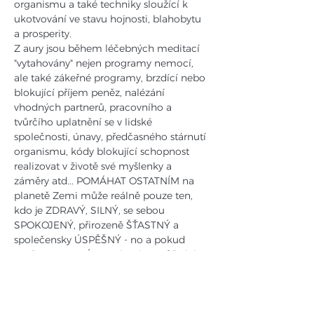
organismu a také techniky sloužící k 
ukotvování ve stavu hojnosti, blahobytu 
a prosperity.
Z aury jsou během léčebných meditací 
"vytahovány" nejen programy nemocí, 
ale také zákeřné programy, brzdící nebo 
blokující příjem peněz, nalézání 
vhodných partnerů, pracovního a 
tvůrčího uplatnění se v lidské 
společnosti, únavy, předčasného stárnutí 
organismu, kódy blokující schopnost 
realizovat v životě své myšlenky a 
záměry atd... POMÁHAT OSTATNÍM na 
planetě Zemi může reálně pouze ten, 
kdo je ZDRAVÝ, SILNÝ, se sebou 
SPOKOJENÝ, přirozeně ŠŤASTNÝ a 
společensky ÚSPĚŠNÝ - no a pokud 
možno BOHATÝ... A takovým může být 
samozřejmě každý, kdo se odhodlá se 
takovým (například pomocí radikálního 
vyčištění biopole a práce s 
energetickými centry a svým vědomím) 