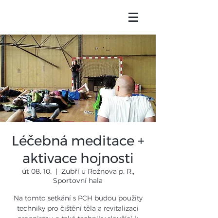
Léčebná meditace +
aktivace hojnosti
út 08. 10.
  |  
Zubří u Rožnova p. R.,
Sportovní hala
Na tomto setkání s PCH budou použity
techniky pro čištění těla a revitalizaci