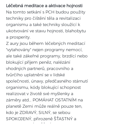
Léčebná meditace a aktivace hojnosti
Na tomto setkání s PCH budou použity 
techniky pro čištění těla a revitalizaci 
organismu a také techniky sloužící k 
ukotvování ve stavu hojnosti, blahobytu 
a prosperity.
Z aury jsou během léčebných meditací 
"vytahovány" nejen programy nemocí, 
ale také zákeřné programy, brzdící nebo 
blokující příjem peněz, nalézání 
vhodných partnerů, pracovního a 
tvůrčího uplatnění se v lidské 
společnosti, únavy, předčasného stárnutí 
organismu, kódy blokující schopnost 
realizovat v životě své myšlenky a 
záměry atd... POMÁHAT OSTATNÍM na 
planetě Zemi může reálně pouze ten, 
kdo je ZDRAVÝ, SILNÝ, se sebou 
SPOKOJENÝ, přirozeně ŠŤASTNÝ a 
společensky ÚSPĚŠNÝ - no a pokud 
možno BOHATÝ... A takovým může být 