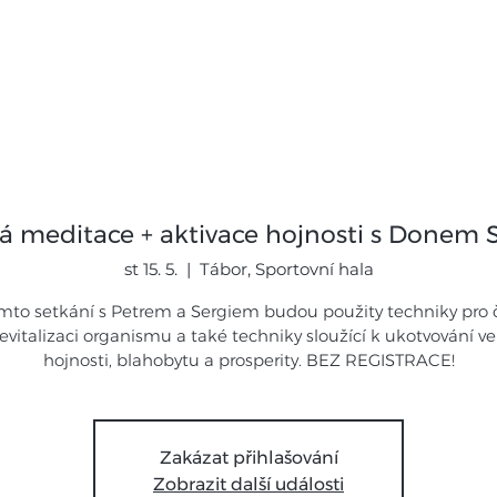
mináře
Expedice
Galerie
Novi
á meditace + aktivace hojnosti s Donem 
st 15. 5.
  |  
Tábor, Sportovní hala
mto setkání s Petrem a Sergiem budou použity techniky pro č
 revitalizaci organismu a také techniky sloužící k ukotvování ve
hojnosti, blahobytu a prosperity. BEZ REGISTRACE!
Zakázat přihlašování
Zobrazit další události