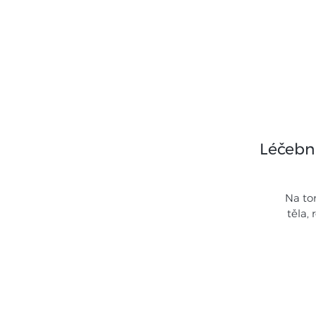
Home
Se
Léčebn
Na to
těla,