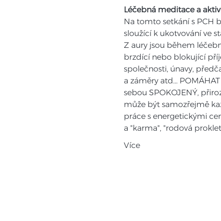
Léčebná meditace a aktiv
Na tomto setkání s PCH bu
sloužící k ukotvování ve s
Z aury jsou během léčebn
brzdící nebo blokující př
společnosti, únavy, předč
a záměry atd... POMÁHAT 
sebou SPOKOJENÝ, přiro
může být samozřejmě každ
práce s energetickými ce
a "karma", "rodová prokletí
Více