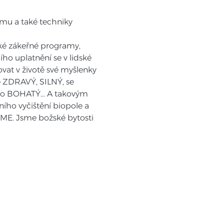
smu a také techniky 
ké zákeřné programy, 
ho uplatnění se v lidské 
vat v životě své myšlenky 
 ZDRAVÝ, SILNÝ, se 
 BOHATÝ... A takovým 
ho vyčištění biopole a 
ME. Jsme božské bytosti 