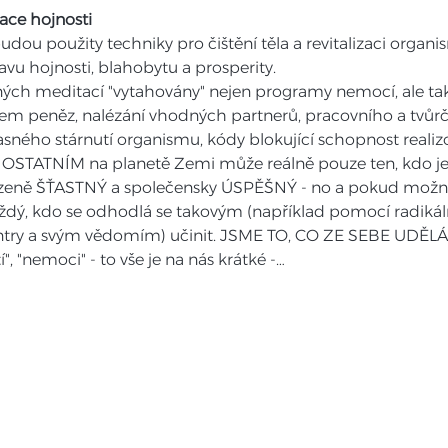
ace hojnosti
dou použity techniky pro čištění těla a revitalizaci organi
tavu hojnosti, blahobytu a prosperity.
ých meditací "vytahovány" nejen programy nemocí, ale ta
íjem peněz, nalézání vhodných partnerů, pracovního a tvůrčí
asného stárnutí organismu, kódy blokující schopnost realizo
OSTATNÍM na planetě Zemi může reálně pouze ten, kdo je
zeně ŠŤASTNÝ a společensky ÚSPĚŠNÝ - no a pokud možno
ý, kdo se odhodlá se takovým (například pomocí radikální
ntry a svým vědomím) učinit. JSME TO, CO ZE SEBE UDĚLÁ
", "nemoci" - to vše je na nás krátké -…