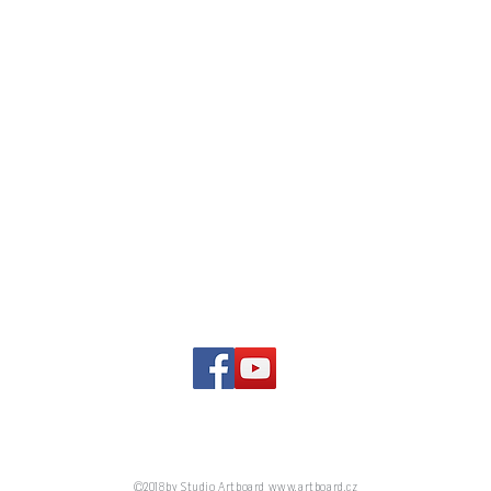
Pro Petra Chobota připravilo v roce 2019 Studio Artboard, s.r.o.
©2018 by Studio Artboard
www.artboard.cz