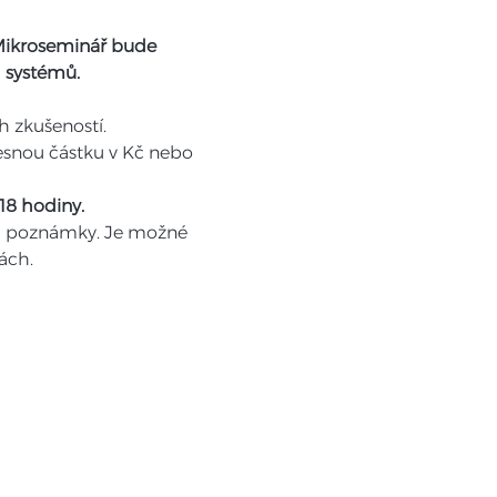
ikroseminář bude 
 systémů. 
h zkušeností.
18 hodiny.
 na poznámky. Je možné 
ách.