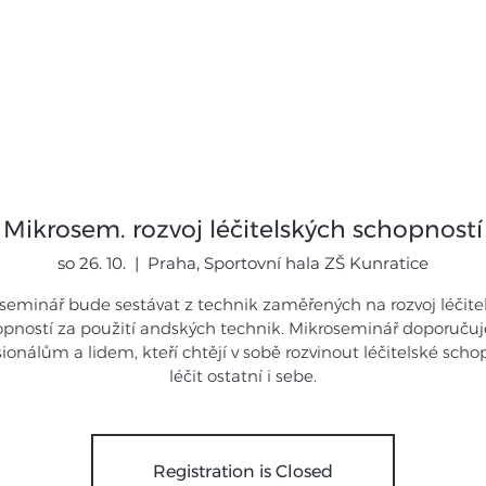
mináře
Expedice
Galerie
Novi
Mikrosem. rozvoj léčitelských schopností
so 26. 10.
  |  
Praha, Sportovní hala ZŠ Kunratice
seminář bude sestávat z technik zaměřených na rozvoj léčite
pností za použití andských technik. Mikroseminář doporuč
ionálům a lidem, kteří chtějí v sobě rozvinout léčitelské scho
léčit ostatní i sebe.
Registration is Closed