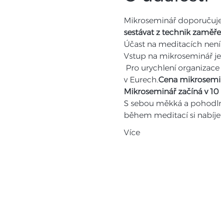
Mikroseminář doporučujeme
sestávat z technik zaměře
Účast na meditacích není
Vstup na mikroseminář je 
 Pro urychlení organizace na začátku semináře si prosím připravte pokud možno přesnou částku v Kč nebo 
v Eurech.
Cena mikroseminá
Mikroseminář začíná v 10
S sebou měkká a pohodlná 
během meditací si nabíje
Více