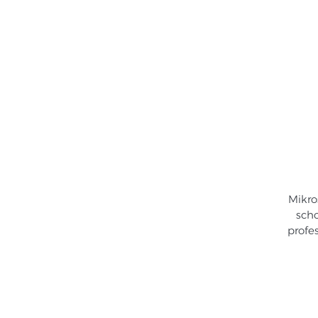
Home
Se
Mikro
scho
profes