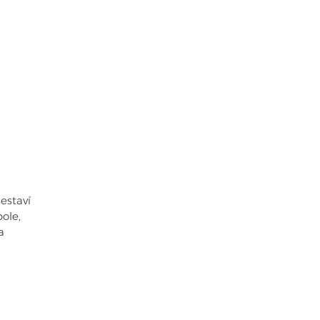
nky
Kontakt
staví
ole,
a