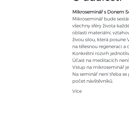
Mikroseminář s Donem S
Mikroseminář bude sestáva
všechny sféry života každ
oblasti materiální, vztah
živou silou, která posune
na tělesnou regeneraci a d
Konkrétní rozvrh jednotli
Účast na meditacích není
Vstup na mikroseminář je 
Na seminář není třeba se 
počet návštěvníků.
Více