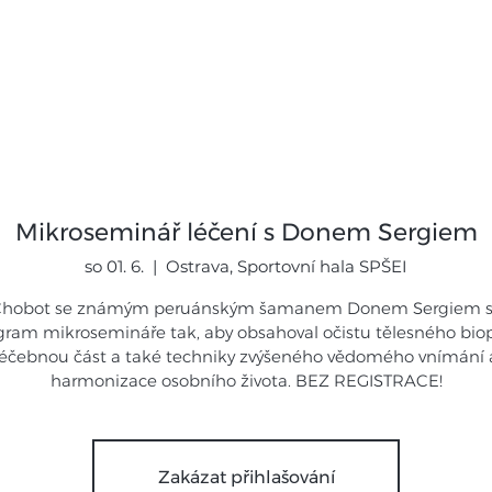
mináře
Expedice
Galerie
Novi
Mikroseminář léčení s Donem Sergiem
so 01. 6.
  |  
Ostrava, Sportovní hala SPŠEI
 Chobot se známým peruánským šamanem Donem Sergiem se
gram mikrosemináře tak, aby obsahoval očistu tělesného biop
léčebnou část a také techniky zvýšeného vědomého vnímání 
harmonizace osobního života. BEZ REGISTRACE!
Zakázat přihlašování