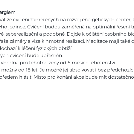
ergiem
t ze cvičení zaměřených na rozvoj energetických center, k
ého jedince. Cvičení budou zaměřená na optimální řešení t
ové, seberealizační a podobně. Dojde k očištění osobního bi
 Vaše záměry a vize k hmotné realizaci. Meditace mají také 
ochází k léčení fyzických obtíží.
vých cvičení bude upřesněn.
 vhodná pro těhotné ženy od 5 měsíce těhotenství.
možný od 18 let. Je možné jej absolvovat i bez předchozíc
předem hlásit. Místo pro konání akce bude mít dostatečno