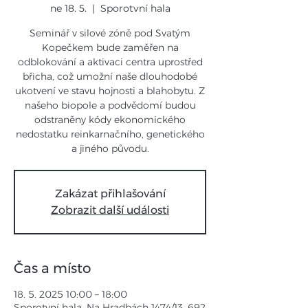
ne 18. 5.
  |  
Sporotvní hala
Seminář v silové zóně pod Svatým
Kopečkem bude zaměřen na
odblokování a aktivaci centra uprostřed
břicha, což umožní naše dlouhodobé
ukotvení ve stavu hojnosti a blahobytu. Z
našeho biopole a podvědomí budou
odstraněny kódy ekonomického
nedostatku reinkarnačního, genetického
a jiného původu.
Zakázat přihlašování
Zobrazit další události
Čas a místo
18. 5. 2025 10:00 – 18:00
Sporotvní hala, Na Hradbách 1474/13, 692