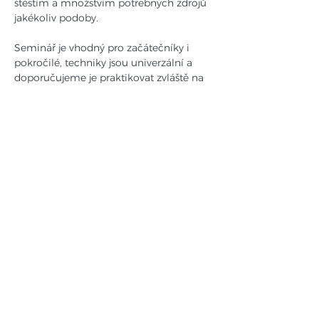
štěstím a množstvím potřebných zdrojů 
jakékoliv podoby.
Seminář je vhodný pro začátečníky i 
pokročilé, techniky jsou univerzální a 
doporučujeme je praktikovat zvláště na 
společném semináři, kde je účinnost 
cvičení zpravidla několikanásobná.
Registrace návštěvníků:
- Pokud chcete mít jistotu místa, 
přihlaste se dopředu pomocí 
přihlašovacího formuláře zde na této 
stránce.
- Registraci provedete pomocí 
tlačítka
 "REGISTROVAT"
 zde v popisu 
akce. Otevře se Vám registrační 
formulář, kde vyplňte své jméno,…
Více