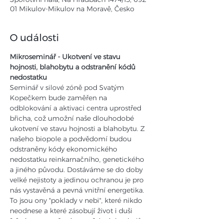
01 Mikulov-Mikulov na Moravě, Česko
O události
Mikroseminář - Ukotvení ve stavu 
hojnosti, blahobytu a odstranění kódů 
nedostatku
Seminář v silové zóně pod Svatým 
Kopečkem bude zaměřen na 
odblokování a aktivaci centra uprostřed 
břicha, což umožní naše dlouhodobé 
ukotvení ve stavu hojnosti a blahobytu. Z 
našeho biopole a podvědomí budou 
odstraněny kódy ekonomického 
nedostatku reinkarnačního, genetického 
a jiného původu. Dostáváme se do doby 
velké nejistoty a jedinou ochranou je pro 
nás vystavěná a pevná vnitřní energetika. 
To jsou ony "poklady v nebi", které nikdo 
neodnese a které zásobují život i duši 