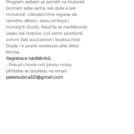
Program setkání se zaměří na hluboké 
poznání sebe sama, své duše a své 
minulosti. Uskutečníme regrese do 
ranného dětství, stavu embrya i 
minulých životů. Naučíte se navštěvovat 
úseky své historie, což velmi pozitivně 
ovlivní Vaší současnost i budoucnost. 
Dojde i k posile osobnosti přes střed 
břicha. 
Registrace návštěníků:
- Pokud chcete mít jistotu místa, 
přihlašte se dopředu na email: 
peterkubica321@gmail.com
- Napište nám své jméno, telefon, email 
a na který den se hlásíte
Cena mikrosemináře jednodenního: 
1800,- Kč (75,- Euro).
 Pro urychlení 
organizace na začátku semináře si 
prosím připravte pokud možno přesnou 
částku v Kč nebo v Eurech.
Více