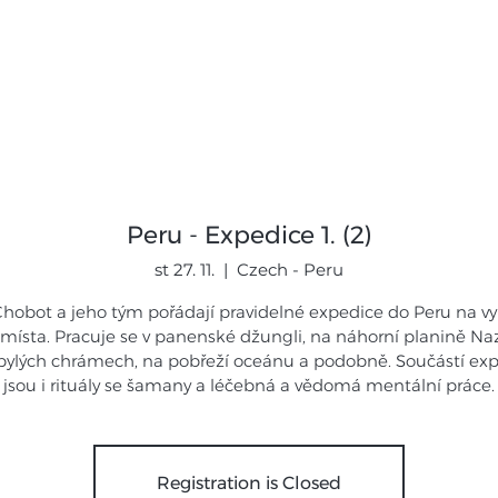
mináře
Expedice
Galerie
Novi
Peru - Expedice 1. (2)
st 27. 11.
  |  
Czech - Peru
Chobot a jeho tým pořádají pravidelné expedice do Peru na v
á místa. Pracuje se v panenské džungli, na náhorní planině Naz
bylých chrámech, na pobřeží oceánu a podobně. Součástí ex
jsou i rituály se šamany a léčebná a vědomá mentální práce.
Registration is Closed