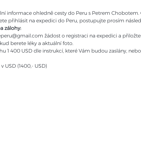
ilní informace ohledně cesty do Peru s Petrem Chobotem. 
e přihlásit na expedici do Peru, postupujte prosím násle
ba zálohy:
peru@gmail.com žádost o registraci na expedici a přiložte s
kud berete léky a aktuální foto.
hu 1 400 USD dle instrukcí, které Vám budou zaslány, nebo
 v USD (1400,- USD)