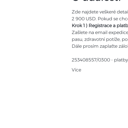
Zde najdete veškeré deta
2 900 USD. Pokud se chcet
Krok 1 ) Registrace a plat
Zašlete na email expedice
pasu, zdravotní potíže, po
Dále prosím zaplaťte zálo
253408557/0300 - platby
Více