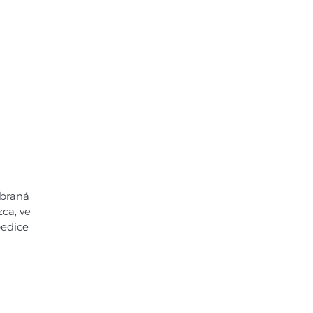
nky
Kontakt
ybraná
ca, ve
pedice