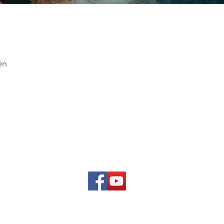
ěn
Pro Petra Chobota připravilo v roce 2019 Studio Artboard, s.r.o.