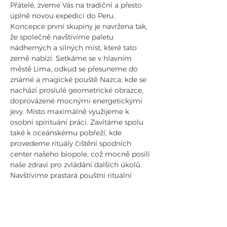
Přátelé, zveme Vás na tradiční a přesto 
úplně novou expedici do Peru. 
Koncepce první skupiny je navržena tak, 
že společně navštívíme paletu 
nádherných a silných míst, které tato 
země nabízí. Setkáme se v hlavním 
městě Lima, odkud se přesuneme do 
známé a magické pouště Nazca, kde se 
nachází proslulé geometrické obrazce, 
doprovázené mocnými energetickými 
jevy. Místo maximálně využijeme k 
osobní spirituání práci. Zavítáme spolu 
také k oceánskému pobřeží, kde 
provedeme rituály čištění spodních 
center našeho biopole, což mocně posílí 
naše zdraví pro zvládání dalších úkolů. 
Navštívíme prastará pouštní rituální 
místa a přespíme na dunách pod 
 hvězdným nebem. Budeme se 
soustředit na jednotlivé aspekty našeho 
života vždy v místech tomu určených, 