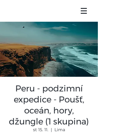
Peru - podzimní
expedice - Poušť,
oceán, hory,
džungle (1 skupina)
st 15. 11.
  |  
Lima