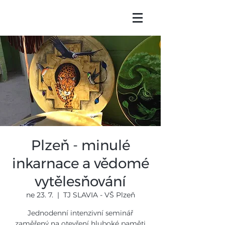
Plzeň - minulé
inkarnace a vědomé
vytělesňování
ne 23. 7.
  |  
TJ SLAVIA - VŠ Plzeň
Jednodenní intenzivní seminář
zaměřený na otevření hluboké paměti