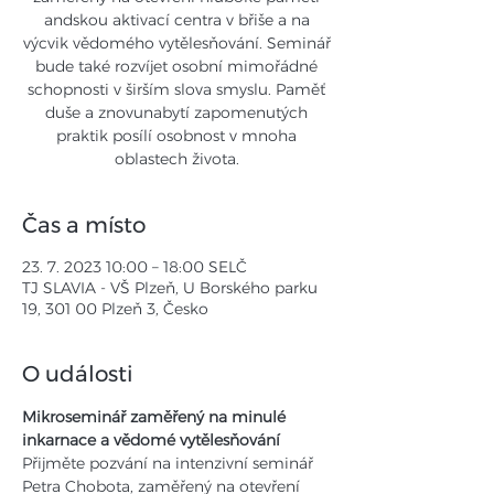
andskou aktivací centra v břiše a na
výcvik vědomého vytělesňování. Seminář
bude také rozvíjet osobní mimořádné
schopnosti v širším slova smyslu. Paměť
duše a znovunabytí zapomenutých
praktik posílí osobnost v mnoha
oblastech života.
Čas a místo
23. 7. 2023 10:00 – 18:00 SELČ
TJ SLAVIA - VŠ Plzeň, U Borského parku
19, 301 00 Plzeň 3, Česko
O události
Mikroseminář zaměřený na minulé 
inkarnace a vědomé vytělesňování
Přijměte pozvání na intenzivní seminář 
Petra Chobota, zaměřený na otevření 