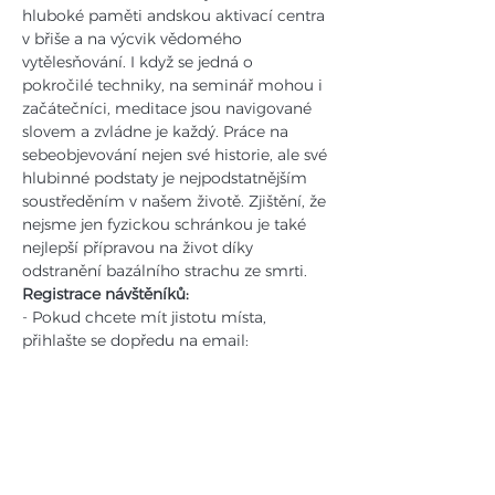
hluboké paměti andskou aktivací centra 
v břiše a na výcvik vědomého 
vytělesňování. I když se jedná o 
pokročilé techniky, na seminář mohou i 
začátečníci, meditace jsou navigované 
slovem a zvládne je každý. Práce na 
sebeobjevování nejen své historie, ale své 
hlubinné podstaty je nejpodstatnějším 
soustředěním v našem životě. Zjištění, že 
nejsme jen fyzickou schránkou je také 
nejlepší přípravou na život díky 
odstranění bazálního strachu ze smrti.
Registrace návštěníků:
- Pokud chcete mít jistotu místa, 
přihlašte se dopředu na email: 
Bela.N@seznam.cz
- Napište nám své jméno, telefon, email 
a na který den se hlásíte.
 Pro urychlení organizace na začátku 
semináře si prosím připravte pokud 
možno přesnou částku v Kč nebo v 