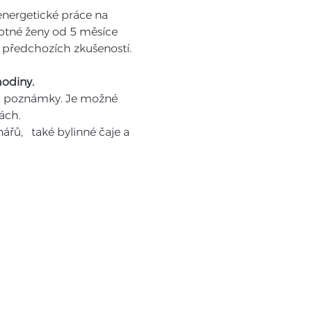
energetické práce na 
tné ženy od 5 měsíce 
z předchozích zkušeností.
hodiny.
 na poznámky. Je možné 
ách.
,   také bylinné čaje a 