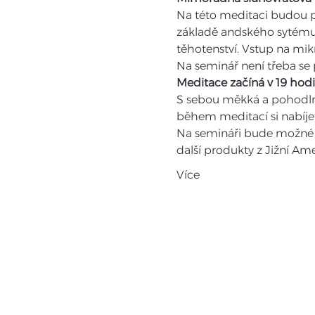
Na této meditaci budou po
základě andského sytému
těhotenství. Vstup na mik
Na seminář není třeba se 
Meditace začíná v 19 hod
S sebou měkká a pohodlná 
během meditací si nabíje
Na semináři bude možné z
další produkty z Jižní Ame
Více