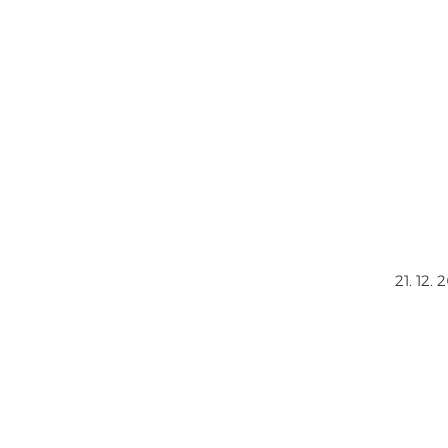
Home
Se
21. 12.