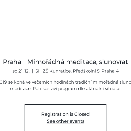
mináře
Expedice
Galerie
Novi
Praha - Mimořádná meditace, slunovrat
so 21. 12.
  |  
SH ZŠ Kunratice, Předškolní 5, Praha 4
 2019 se koná ve večerních hodinách tradiční mimořádná slun
meditace. Petr sestaví program dle aktuální situace.
Registration is Closed
See other events