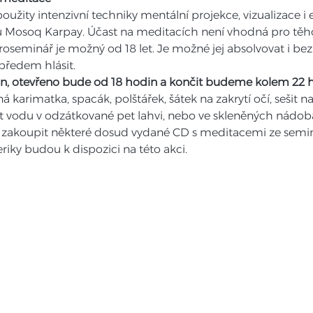
užity intenzivní techniky mentální projekce, vizualizace i 
 Mosoq Karpay. Účast na meditacích není vhodná pro těho
roseminář je možný od 18 let. Je možné jej absolvovat i be
předem hlásit.
in, otevřeno bude od 18 hodin a končit budeme kolem 22 
karimatka, spacák, polštářek, šátek na zakrytí očí, sešit
t vodu v odzátkované pet lahvi, nebo ve skleněných nádob
akoupit některé dosud vydané CD s meditacemi ze seminářů
riky budou k dispozici na této akci.