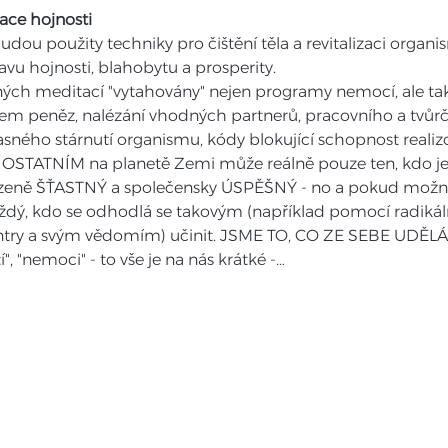
ace hojnosti
dou použity techniky pro čištění těla a revitalizaci organi
tavu hojnosti, blahobytu a prosperity.
ých meditací "vytahovány" nejen programy nemocí, ale ta
íjem peněz, nalézání vhodných partnerů, pracovního a tvůrčí
asného stárnutí organismu, kódy blokující schopnost realizo
OSTATNÍM na planetě Zemi může reálně pouze ten, kdo je
zeně ŠŤASTNÝ a společensky ÚSPĚŠNÝ - no a pokud možno
ý, kdo se odhodlá se takovým (například pomocí radikální
ntry a svým vědomím) učinit. JSME TO, CO ZE SEBE UDĚLÁ
", "nemoci" - to vše je na nás krátké -…