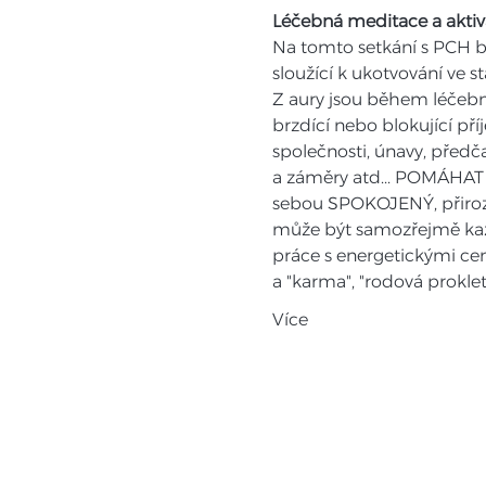
Léčebná meditace a aktiv
Na tomto setkání s PCH bu
sloužící k ukotvování ve s
Z aury jsou během léčebn
brzdící nebo blokující př
společnosti, únavy, předč
a záměry atd... POMÁHAT 
sebou SPOKOJENÝ, přiro
může být samozřejmě každ
práce s energetickými ce
a "karma", "rodová prokletí
Více