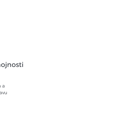
nky
Kontakt
ojnosti
a a
tavu