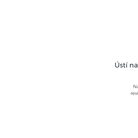
Home
Se
Ústí n
Na
rev