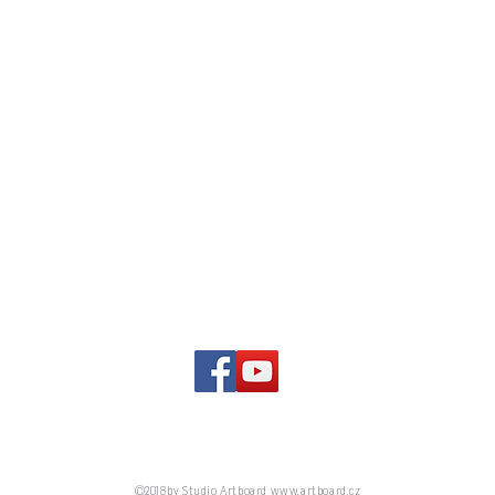
Pro Petra Chobota připravilo v roce 2019 Studio Artboard, s.r.o.
©2018 by Studio Artboard
www.artboard.cz