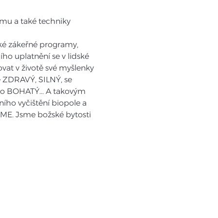
smu a také techniky 
ké zákeřné programy, 
ho uplatnění se v lidské 
vat v životě své myšlenky 
 ZDRAVÝ, SILNÝ, se 
 BOHATÝ... A takovým 
ho vyčištění biopole a 
ME. Jsme božské bytosti 